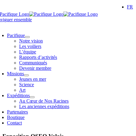
Passer
FR
au
contenu
viguer ensemble
oggle
avigation
Pacifique
Notre vision
Les voiliers
L’équipe
Rapports d’activités
Communiqués
Devenir membre
Missions
Jeunes en mer
Science
Art
Expéditions
Au Cœur de Nos Racines
Les anciennes expéditions
Partenaires
Boutique
Contact