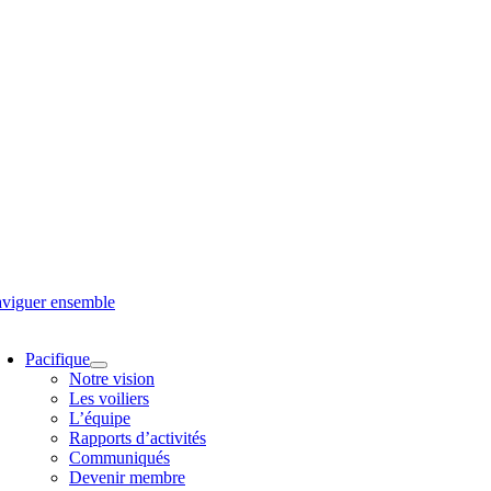
viguer ensemble
oggle
avigation
Pacifique
Notre vision
Les voiliers
L’équipe
Rapports d’activités
Communiqués
Devenir membre