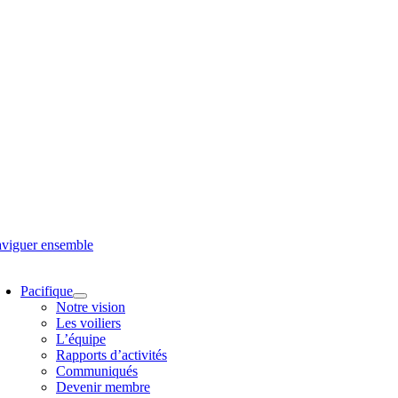
viguer ensemble
oggle
avigation
Pacifique
Notre vision
Les voiliers
L’équipe
Rapports d’activités
Communiqués
Devenir membre