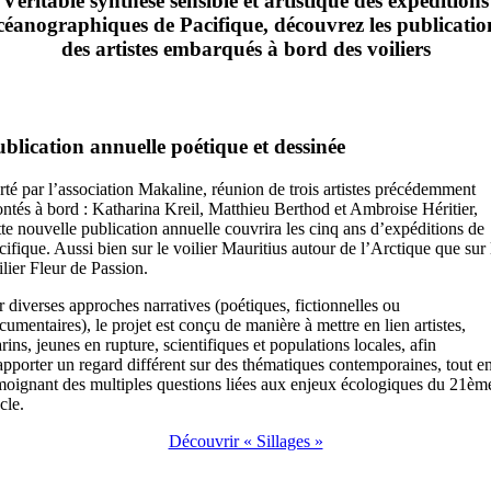
Véritable synthèse sensible et artistique des expéditions
céanographiques de Pacifique, découvrez les publicatio
des artistes embarqués à bord des voiliers
Sillages
blication annuelle poétique et dessinée
rté par l’association Makaline, réunion de trois artistes précédemment
ntés à bord : Katharina Kreil, Matthieu Berthod et Ambroise Héritier,
tte nouvelle publication annuelle couvrira les cinq ans d’expéditions de
cifique. Aussi bien sur le voilier Mauritius autour de l’Arctique que sur 
ilier Fleur de Passion.
r diverses approches narratives (poétiques, fictionnelles ou
cumentaires), le projet est conçu de manière à mettre en lien artistes,
rins, jeunes en rupture, scientifiques et populations locales, afin
apporter un regard différent sur des thématiques contemporaines, tout e
moignant des multiples questions liées aux enjeux écologiques du 21èm
cle.
Découvrir « Sillages »