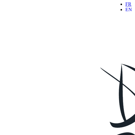
FR
Passer
EN
au
contenu