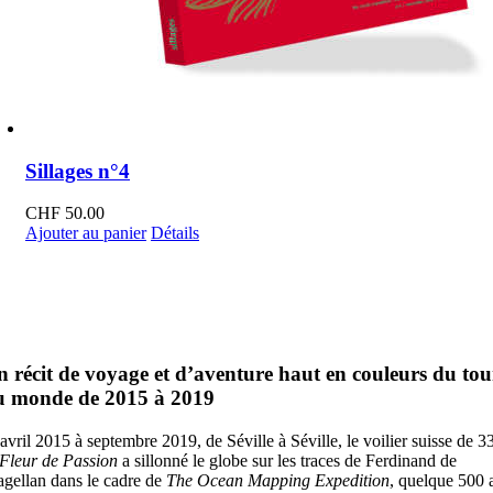
Sillages n°4
CHF
50.00
Ajouter au panier
Détails
DANS LE MIROIR DE MAGELLAN
Le rétrécissement du monde
 récit de voyage et d’aventure haut en couleurs du tou
u monde de 2015 à 2019
avril 2015 à septembre 2019, de Séville à Séville, le voilier suisse de 3
Fleur de Passion
a sillonné le globe sur les traces de Ferdinand de
gellan dans le cadre de
The Ocean Mapping Expedition
, quelque 500 