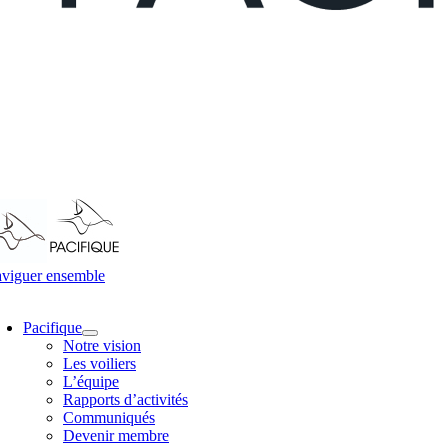
viguer ensemble
oggle
avigation
Pacifique
Notre vision
Les voiliers
L’équipe
Rapports d’activités
Communiqués
Devenir membre